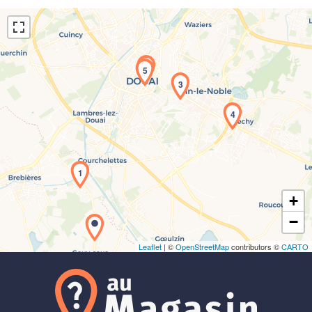
2
5
3
4
Chargement de la carte en cours...
1
+
−
Leaflet
| ©
OpenStreetMap
contributors ©
CARTO