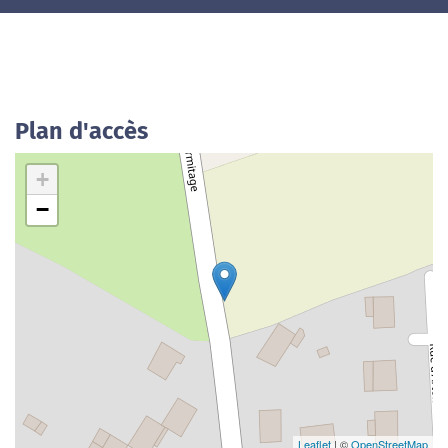
Plan d'accès
+
−
Leaflet
| ©
OpenStreetMap