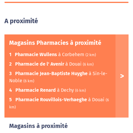
A proximité
Magasins Pharmacies à proximité
1
Pharmacie Wullens
à Corbehem
(2 km)
2
Pharmacie de l' Avenir
à Douai
(6 km)
3
Pharmacie Jean-Baptiste Huyghe
à Sin-le-
Noble
(6 km)
4
Pharmacie Renard
à Dechy
(6 km)
5
Pharmacie Rouvillois-Verhaeghe
à Douai
(6
km)
Magasins à proximité