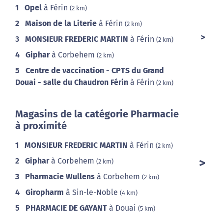
1
Opel
à Férin
(2 km)
2
Maison de la Literie
à Férin
(2 km)
3
MONSIEUR FREDERIC MARTIN
à Férin
(2 km)
4
Giphar
à Corbehem
(2 km)
5
Centre de vaccination - CPTS du Grand
Douai - salle du Chaudron Férin
à Férin
(2 km)
Magasins de la catégorie Pharmacie
à proximité
1
MONSIEUR FREDERIC MARTIN
à Férin
(2 km)
2
Giphar
à Corbehem
(2 km)
3
Pharmacie Wullens
à Corbehem
(2 km)
4
Giropharm
à Sin-le-Noble
(4 km)
5
PHARMACIE DE GAYANT
à Douai
(5 km)