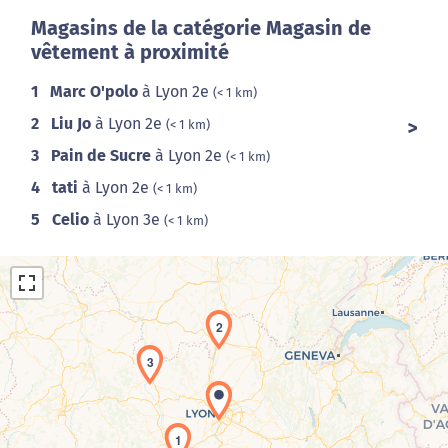
Magasins de la catégorie Magasin de
vêtement à proximité
1
Marc O'polo
à Lyon 2e
(< 1 km)
2
Liu Jo
à Lyon 2e
(< 1 km)
3
Pain de Sucre
à Lyon 2e
(< 1 km)
4
tati
à Lyon 2e
(< 1 km)
5
Celio
à Lyon 3e
(< 1 km)
2
3
Chargement de la carte en cours...
1