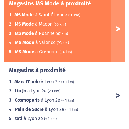
Magasins MS Mode à proximité
1
MS Mode
à Saint-Étienne
(50 km)
2
MS Mode
à Mâcon
(60 km)
3
MS Mode
à Roanne
(67 km)
4
MS Mode
à Valence
(93 km)
5
MS Mode
à Grenoble
(94 km)
Magasins à proximité
1
Marc O'polo
à Lyon 2e
(< 1 km)
2
Liu Jo
à Lyon 2e
(< 1 km)
3
Cosmoparis
à Lyon 2e
(< 1 km)
4
Pain de Sucre
à Lyon 2e
(< 1 km)
5
tati
à Lyon 2e
(< 1 km)