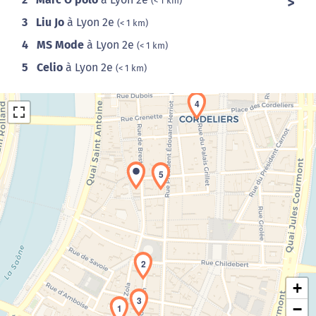
(< 1 km)
3
Liu Jo
à Lyon 2e
(< 1 km)
4
MS Mode
à Lyon 2e
(< 1 km)
5
Celio
à Lyon 2e
(< 1 km)
4
5
Chargement de la carte en cours...
2
+
3
−
1