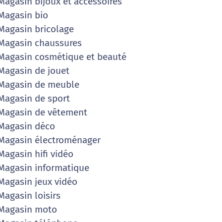
agasin bijoux et accessoires
agasin bio
agasin bricolage
agasin chaussures
agasin cosmétique et beauté
agasin de jouet
agasin de meuble
agasin de sport
agasin de vêtement
Magasin déco
agasin électroménager
agasin hifi vidéo
agasin informatique
agasin jeux vidéo
agasin loisirs
Magasin moto