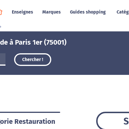
Enseignes
Marques
Guides shopping
Catég
e
e à Paris 1er (75001)
Chercher !
S
gorie Restauration