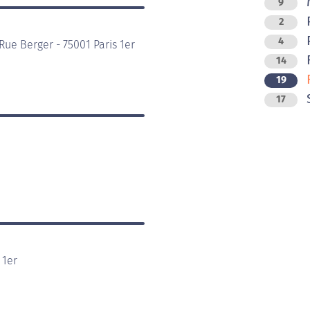
M
9
2
P
4
ue Berger - 75001 Paris 1er
R
14
R
19
17
 1er