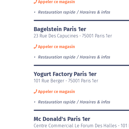
Appeler ce magasin
Restauration rapide
Horaires & infos
Bagelstein Paris 1er
23 Rue Des Capucines - 75001 Paris 1er
Appeler ce magasin
Restauration rapide
Horaires & infos
Yogurt Factory Paris 1er
101 Rue Berger - 75001 Paris 1er
Appeler ce magasin
Restauration rapide
Horaires & infos
Mc Donald's Paris 1er
Centre Commercial Le Forum Des Halles - 101 R