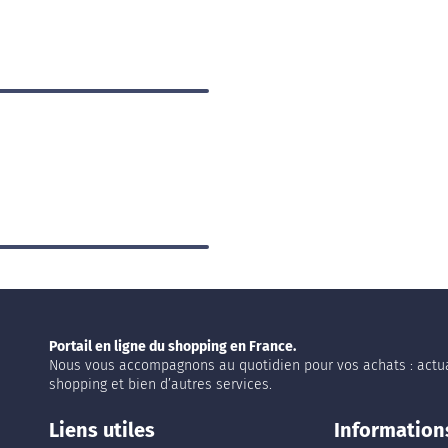
Portail en ligne du shopping en France.
Nous vous accompagnons au quotidien pour vos achats : actua
shopping et bien d’autres services.
Liens utiles
Information