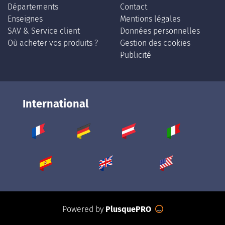
Départements
Contact
Enseignes
Mentions légales
SAV & Service client
Données personnelles
Où acheter vos produits ?
Gestion des cookies
Publicité
International
Powered by
PlusquePRO