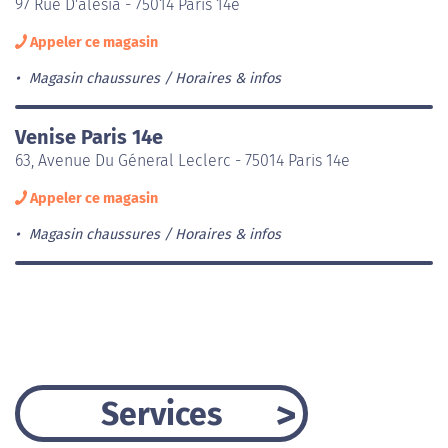
97 Rue D'alésia - 75014 Paris 14e
Appeler ce magasin
Magasin chaussures
Horaires & infos
Venise Paris 14e
63, Avenue Du Géneral Leclerc - 75014 Paris 14e
Appeler ce magasin
Magasin chaussures
Horaires & infos
Services