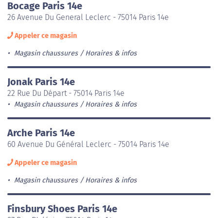
Bocage Paris 14e
26 Avenue Du General Leclerc - 75014 Paris 14e
Appeler ce magasin
Magasin chaussures
Horaires & infos
Jonak Paris 14e
22 Rue Du Départ - 75014 Paris 14e
Magasin chaussures
Horaires & infos
Arche Paris 14e
60 Avenue Du Général Leclerc - 75014 Paris 14e
Appeler ce magasin
Magasin chaussures
Horaires & infos
Finsbury Shoes Paris 14e