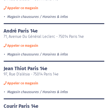
Appeler ce magasin
Magasin chaussures
Horaires & infos
André Paris 14e
71, Avenue Du Général Leclerc - 75014 Paris 14e
Appeler ce magasin
Magasin chaussures
Horaires & infos
Jean Thiot Paris 14e
97, Rue D'alésia - 75014 Paris 14e
Appeler ce magasin
Magasin chaussures
Horaires & infos
Courir Paris 14e