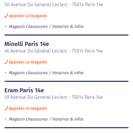
50 Avenue Du General Leclerc - 75014 Paris 14e
Appeler ce magasin
Magasin chaussures
Horaires & infos
Minelli Paris 14e
46 Avenue Du Général Leclerc - 75014 Paris 14e
Appeler ce magasin
Magasin chaussures
Horaires & infos
Eram Paris 14e
59 Avenue Du General Leclerc - 75014 Paris 14e
Appeler ce magasin
Magasin chaussures
Horaires & infos