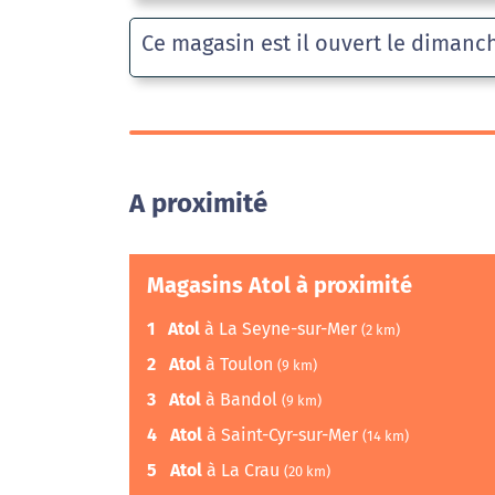
Ce magasin est il ouvert le dimanc
A proximité
Magasins Atol à proximité
1
Atol
à La Seyne-sur-Mer
(2 km)
2
Atol
à Toulon
(9 km)
3
Atol
à Bandol
(9 km)
4
Atol
à Saint-Cyr-sur-Mer
(14 km)
5
Atol
à La Crau
(20 km)