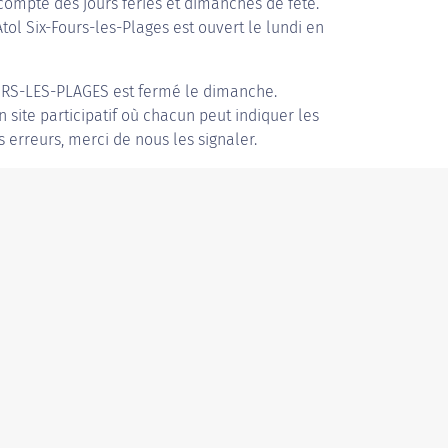
compte des jours fériés et dimanches de fête.
Atol Six-Fours-les-Plages est ouvert le lundi en
URS-LES-PLAGES
est fermé le dimanche.
n site participatif où chacun peut indiquer les
s erreurs, merci de nous les signaler.