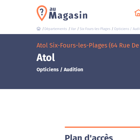
Départements
Var
Six-Fours-les-Plages
Opticiens / Audi
Atol Six-Fours-les-Plages (64 Rue D
Atol
Opticiens / Audition
Plan d'accès