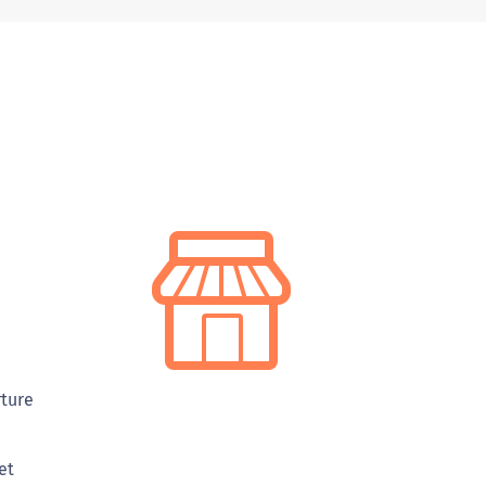
rture
et