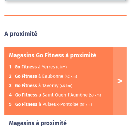
A proximité
Magasins Go Fitness à proximité
1
Go Fitness
à Yerres
(6 km)
2
Go Fitness
à Eaubonne
(42 km)
3
Go Fitness
à Taverny
(46 km)
4
Go Fitness
à Saint-Ouen-l'Aumône
(53 km)
5
Go Fitness
à Puiseux-Pontoise
(57 km)
Magasins à proximité