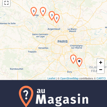
5
4
3
2
Chargement de la carte en cours...
1
+
−
Leaflet
| ©
OpenStreetMap
contributors ©
CARTO