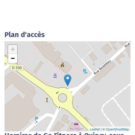
Plan d'accès
+
−
Leaflet
| ©
OpenStreetMap