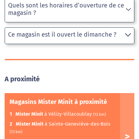
Quels sont les horaires d’ouverture de ce
magasin ?
Ce magasin est il ouvert le dimanche ?
A proximité
Magasins Mister Minit à proximité
1
Mister Minit
à Vélizy-Villacoublay
(12 km)
2
Mister Minit
à Sainte-Geneviève-des-Bois
(13 km)