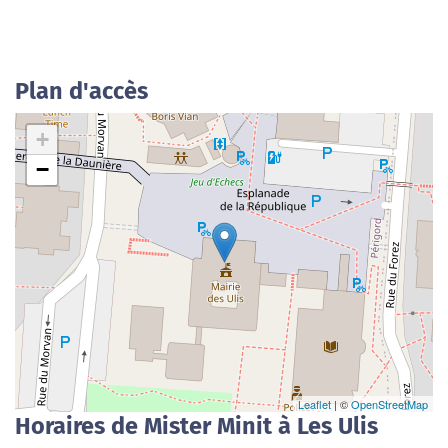
Plan d'accès
+
−
Leaflet
| ©
OpenStreetMap
Horaires de Mister Minit à Les Ulis