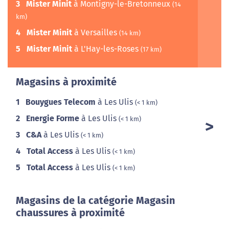
3
Mister Minit
à Montigny-le-Bretonneux
(14
km)
4
Mister Minit
à Versailles
(14 km)
5
Mister Minit
à L'Hay-les-Roses
(17 km)
Magasins à proximité
1
Bouygues Telecom
à Les Ulis
(< 1 km)
2
Energie Forme
à Les Ulis
(< 1 km)
3
C&A
à Les Ulis
(< 1 km)
4
Total Access
à Les Ulis
(< 1 km)
5
Total Access
à Les Ulis
(< 1 km)
Magasins de la catégorie Magasin
chaussures à proximité