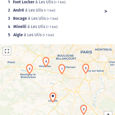
1
Foot Locker
à Les Ulis
(< 1 km)
2
André
à Les Ulis
(< 1 km)
3
Bocage
à Les Ulis
(< 1 km)
4
Minelli
à Les Ulis
(< 1 km)
5
Aigle
à Les Ulis
(< 1 km)
4
5
3
1
Chargement de la carte en cours...
2