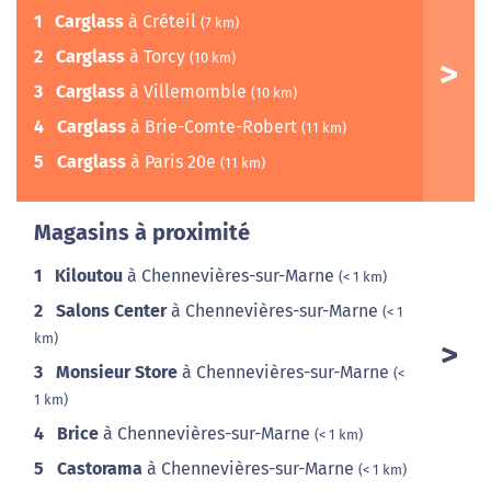
1
Carglass
à Créteil
(7 km)
2
Carglass
à Torcy
(10 km)
3
Carglass
à Villemomble
(10 km)
4
Carglass
à Brie-Comte-Robert
(11 km)
5
Carglass
à Paris 20e
(11 km)
Magasins à proximité
1
Kiloutou
à Chennevières-sur-Marne
(< 1 km)
2
Salons Center
à Chennevières-sur-Marne
(< 1
km)
3
Monsieur Store
à Chennevières-sur-Marne
(<
1 km)
4
Brice
à Chennevières-sur-Marne
(< 1 km)
5
Castorama
à Chennevières-sur-Marne
(< 1 km)