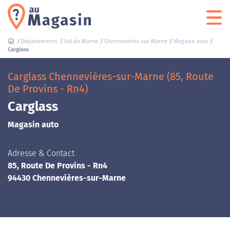
Départements
Val de Marne
Chennevières-sur-Marne
Magasin auto
Carglass
Carglass Chennevières-sur-Marne (85, Route
De Provins - Rn4)
Carglass
Magasin auto
Adresse & Contact
85, Route De Provins - Rn4
94430 Chennevières-sur-Marne