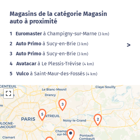
Magasins de la catégorie Magasin
auto à proximité
1
Euromaster
à Champigny-sur-Marne
(3 km)
2
Auto Primo
à Sucy-en-Brie
(3 km)
3
Auto Primo
à Sucy-en-Brie
(3 km)
4
Avatacar
à Le Plessis-Trévise
(4 km)
5
Vulco
à Saint-Maur-des-Fossés
(4 km)
3
5
2
Chargement de la carte en cours...