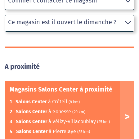
Comment contacter ce magasin
Ce magasin est il ouvert le dimanche ?
A proximité
Magasins Salons Center à proximité
1
Salons Center
à Créteil
(8 km)
2
Salons Center
à Gonesse
(20 km)
3
Salons Center
à Vélizy-Villacoublay
(25 km)
4
Salons Center
à Pierrelaye
(35 km)