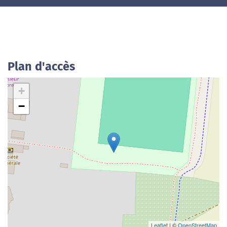
Plan d'accès
+
−
Leaflet
| ©
OpenStreetMap