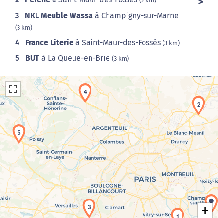
(2 km)
3
NKL Meuble Wassa
à Champigny-sur-Marne
(3 km)
4
France Literie
à Saint-Maur-des-Fossés
(3 km)
5
BUT
à La Queue-en-Brie
(3 km)
4
2
5
Chargement de la carte en cours...
3
+
1