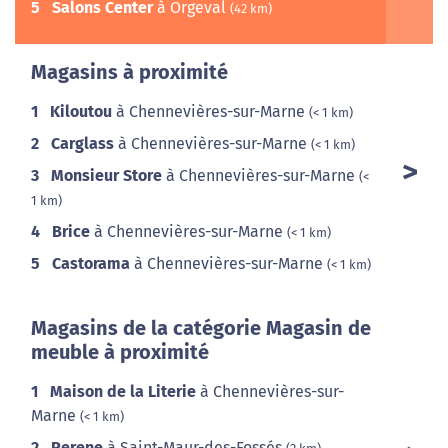
5
Salons Center
à Orgeval
(42 km)
Magasins à proximité
1
Kiloutou
à Chennevières-sur-Marne
(< 1 km)
2
Carglass
à Chennevières-sur-Marne
(< 1 km)
3
Monsieur Store
à Chennevières-sur-Marne
(<
1 km)
4
Brice
à Chennevières-sur-Marne
(< 1 km)
5
Castorama
à Chennevières-sur-Marne
(< 1 km)
Magasins de la catégorie Magasin de
meuble à proximité
1
Maison de la Literie
à Chennevières-sur-
Marne
(< 1 km)
2
Perene
à Saint-Maur-des-Fossés