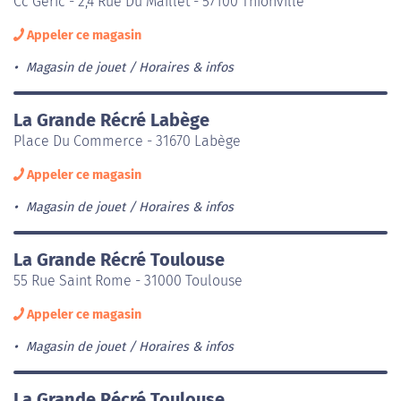
Cc Geric - 2,4 Rue Du Maillet - 57100 Thionville
Appeler ce magasin
Magasin de jouet
Horaires & infos
La Grande Récré Labège
Place Du Commerce - 31670 Labège
Appeler ce magasin
Magasin de jouet
Horaires & infos
La Grande Récré Toulouse
55 Rue Saint Rome - 31000 Toulouse
Appeler ce magasin
Magasin de jouet
Horaires & infos
La Grande Récré Toulouse