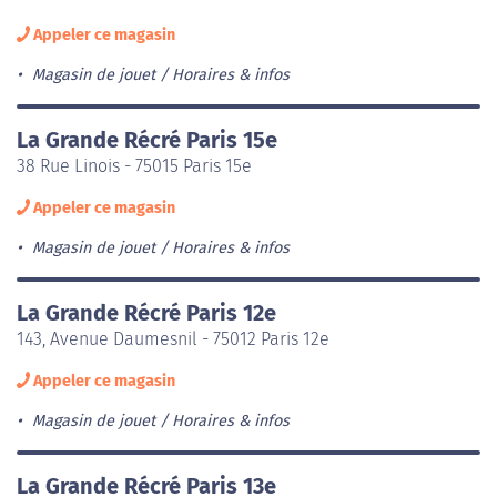
Appeler ce magasin
Magasin de jouet
Horaires & infos
La Grande Récré Paris 15e
38 Rue Linois - 75015 Paris 15e
Appeler ce magasin
Magasin de jouet
Horaires & infos
La Grande Récré Paris 12e
143, Avenue Daumesnil - 75012 Paris 12e
Appeler ce magasin
Magasin de jouet
Horaires & infos
La Grande Récré Paris 13e