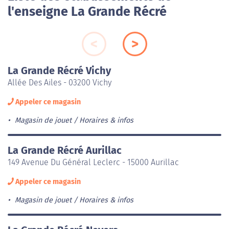
l'enseigne La Grande Récré
La Grande Récré Vichy
Allée Des Ailes - 03200 Vichy
Appeler ce magasin
Magasin de jouet
Horaires & infos
La Grande Récré Aurillac
149 Avenue Du Général Leclerc - 15000 Aurillac
Appeler ce magasin
Magasin de jouet
Horaires & infos