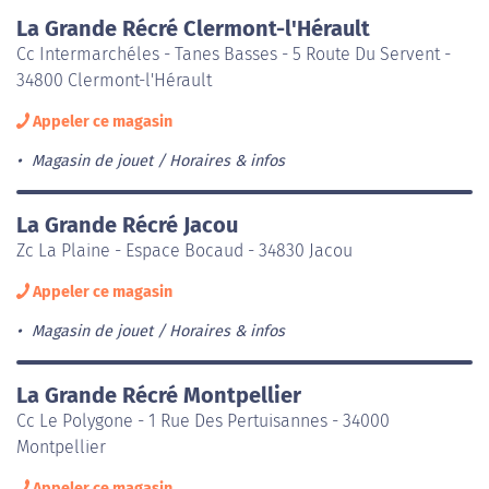
La Grande Récré Clermont-l'Hérault
Cc Intermarchéles - Tanes Basses - 5 Route Du Servent -
34800 Clermont-l'Hérault
Appeler ce magasin
Magasin de jouet
Horaires & infos
La Grande Récré Jacou
Zc La Plaine - Espace Bocaud - 34830 Jacou
Appeler ce magasin
Magasin de jouet
Horaires & infos
La Grande Récré Montpellier
Cc Le Polygone - 1 Rue Des Pertuisannes - 34000
Montpellier
Appeler ce magasin