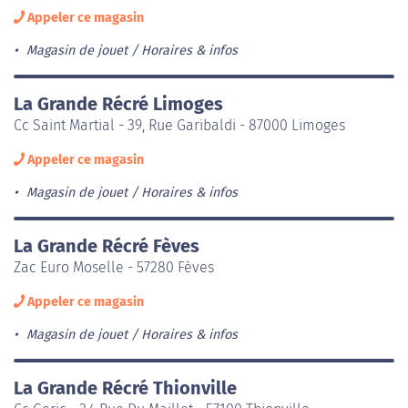
Appeler ce magasin
Magasin de jouet
Horaires & infos
La Grande Récré Limoges
Cc Saint Martial - 39, Rue Garibaldi - 87000 Limoges
Appeler ce magasin
Magasin de jouet
Horaires & infos
La Grande Récré Fèves
Zac Euro Moselle - 57280 Fèves
Appeler ce magasin
Magasin de jouet
Horaires & infos
La Grande Récré Thionville