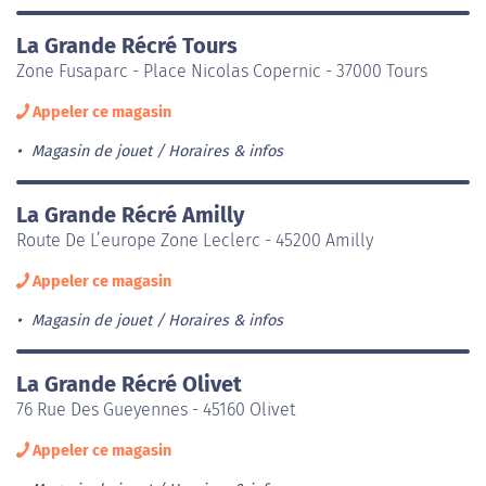
La Grande Récré Tours
Zone Fusaparc - Place Nicolas Copernic - 37000 Tours
Appeler ce magasin
Magasin de jouet
Horaires & infos
La Grande Récré Amilly
Route De L’europe Zone Leclerc - 45200 Amilly
Appeler ce magasin
Magasin de jouet
Horaires & infos
La Grande Récré Olivet
76 Rue Des Gueyennes - 45160 Olivet
Appeler ce magasin