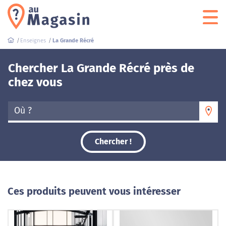
Enseignes
La Grande Récré
Chercher La Grande Récré près de
chez vous
Où ?
Chercher !
Ces produits peuvent vous intéresser