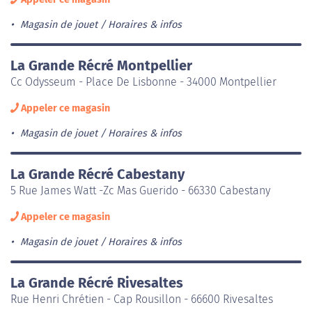
Magasin de jouet
Horaires & infos
La Grande Récré Montpellier
Cc Odysseum - Place De Lisbonne - 34000 Montpellier
Appeler ce magasin
Magasin de jouet
Horaires & infos
La Grande Récré Cabestany
5 Rue James Watt -Zc Mas Guerido - 66330 Cabestany
Appeler ce magasin
Magasin de jouet
Horaires & infos
La Grande Récré Rivesaltes
Rue Henri Chrétien - Cap Rousillon - 66600 Rivesaltes