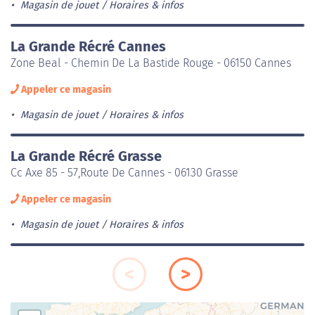
Magasin de jouet
Horaires & infos
La Grande Récré Cannes
Zone Beal - Chemin De La Bastide Rouge - 06150 Cannes
Appeler ce magasin
Magasin de jouet
Horaires & infos
La Grande Récré Grasse
Cc Axe 85 - 57,Route De Cannes - 06130 Grasse
Appeler ce magasin
Magasin de jouet
Horaires & infos