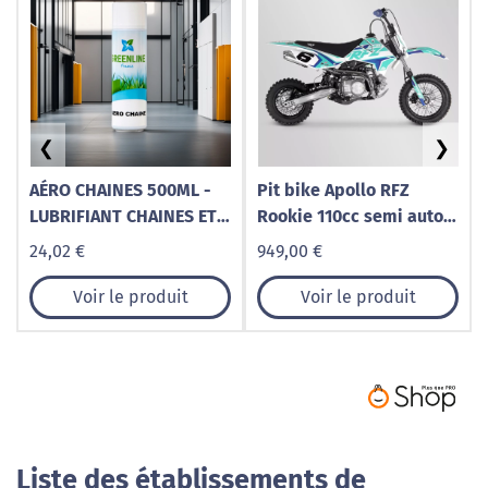
❮
❯
AÉRO CHAINES 500ML -
Pit bike Apollo RFZ
LUBRIFIANT CHAINES ET
Rookie 110cc semi auto
PIGNONS
10/12
24,02 €
949,00 €
Voir le produit
Voir le produit
Liste des établissements de