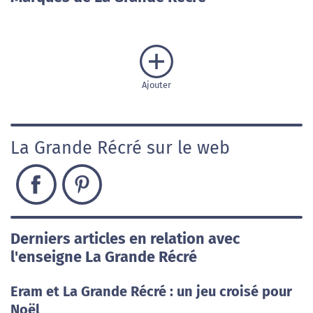
Ajouter
La Grande Récré sur le web
Derniers articles en relation avec
l'enseigne La Grande Récré
Eram et La Grande Récré : un jeu croisé pour
Noël