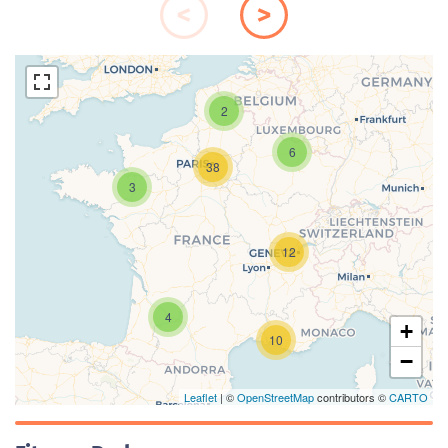
2
6
38
3
Chargement de la carte en cours...
12
4
+
10
−
Leaflet
| ©
OpenStreetMap
contributors ©
CARTO