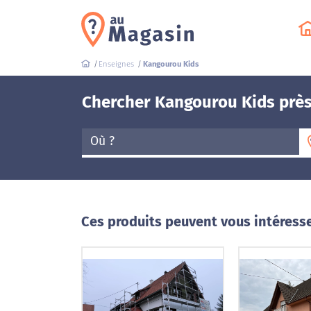
Enseignes
Kangourou Kids
Chercher Kangourou Kids près
Où ?
Ces produits peuvent vous intéress