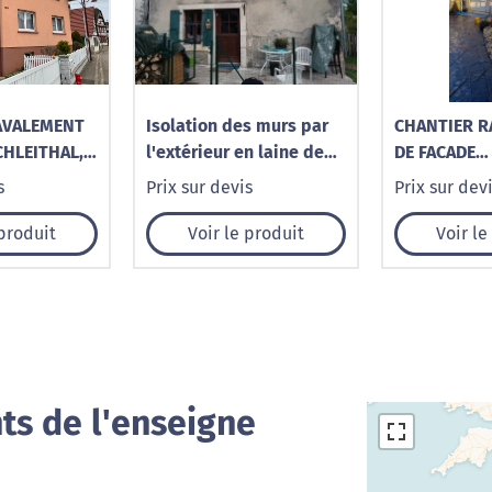
AVALEMENT
Isolation des murs par
CHANTIER 
CHLEITHAL,
l'extérieur en laine de
DE FACADE
-MODER,
roche
WISSEMBOU
s
Prix sur devis
Prix sur dev
NIEDERLAUT
NBACH
RIEDSELTZ,
 produit
Voir le produit
Voir le
ts de l'enseigne