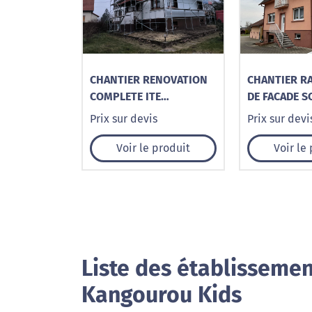
CHANTIER RENOVATION
CHANTIER R
COMPLETE ITE
DE FACADE S
ALTENSTADT, HUNSPACH,
WINGEN-SUR
Prix sur devis
Prix sur devi
WISSEMBOURG,
LEMBACH,
RIEDSELTZ
NIEDERSTEI
Voir le produit
Voir le
Liste des établissemen
Kangourou Kids