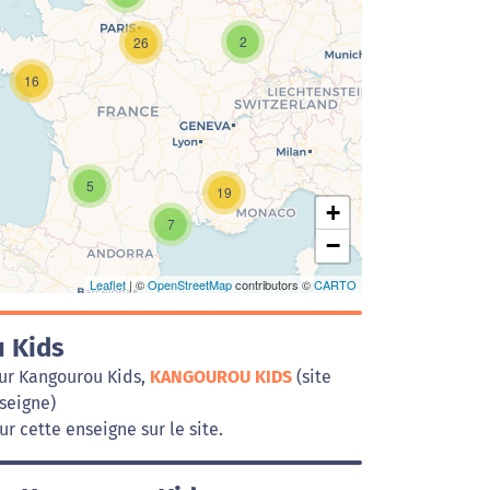
2
26
16
Chargement de la carte en cours...
5
19
+
7
−
Leaflet
| ©
OpenStreetMap
contributors ©
CARTO
 Kids
sur Kangourou Kids,
KANGOUROU KIDS
(site
nseigne)
r cette enseigne sur le site.