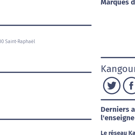
Marques d
00 Saint-Raphaël
Kangour
Derniers a
l'enseign
Le réseau K