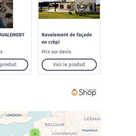
RAVALEMENT
Ravalement de façade
en crépi
RG,
is
Prix sur devis
ERBACH,
 LEMBACH
 produit
Voir le produit
9