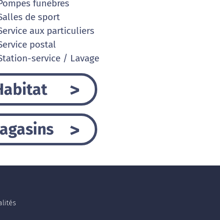
Pompes funèbres
alles de sport
ervice aux particuliers
ervice postal
tation-service / Lavage
Habitat
agasins
lités