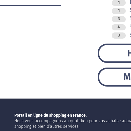
1
S
1
S
3
S
4
S
3
M
Portail en ligne du shopping en France.
Nous vous accompagnons au quotidien pour vos achats : actua
shopping et bien d’autres services.