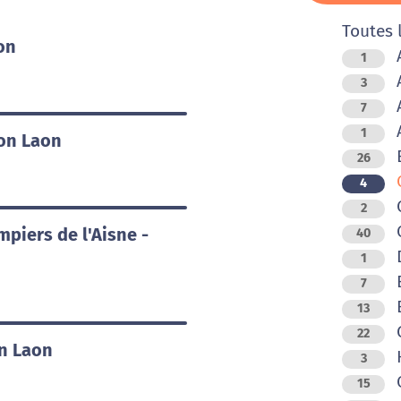
Toutes 
on
A
1
A
3
A
7
A
1
aon Laon
B
26
C
4
2
C
piers de l'Aisne -
40
1
E
7
E
13
G
22
on Laon
H
3
O
15