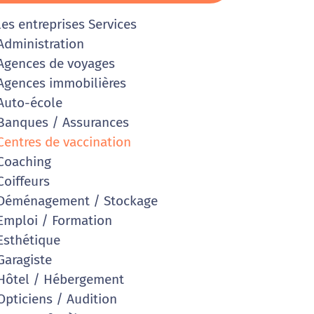
les entreprises Services
dministration
gences de voyages
gences immobilières
uto-école
anques / Assurances
entres de vaccination
Coaching
oiffeurs
Déménagement / Stockage
mploi / Formation
sthétique
aragiste
ôtel / Hébergement
pticiens / Audition