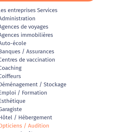
les entreprises Services
dministration
gences de voyages
gences immobilières
uto-école
anques / Assurances
entres de vaccination
Coaching
oiffeurs
Déménagement / Stockage
mploi / Formation
sthétique
aragiste
ôtel / Hébergement
pticiens / Audition