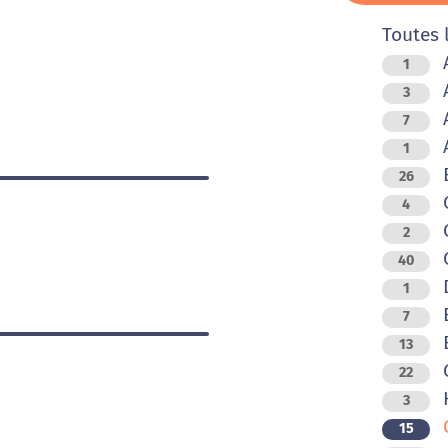
Toutes 
A
1
A
3
A
7
A
1
B
26
C
4
2
C
40
1
E
7
E
13
G
22
H
3
O
15