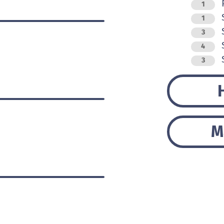
1
S
1
S
3
S
4
S
3
M