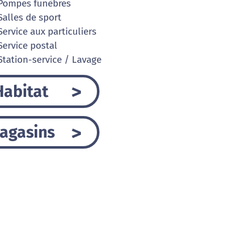
Pompes funèbres
alles de sport
ervice aux particuliers
ervice postal
tation-service / Lavage
Habitat
agasins