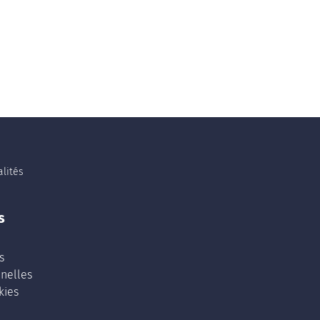
lités
s
s
nelles
kies