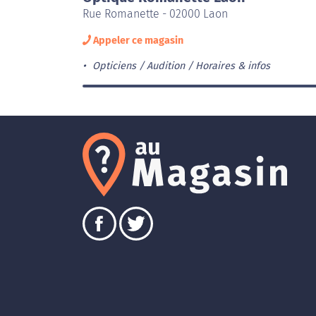
Rue Romanette - 02000 Laon
Appeler ce magasin
Opticiens / Audition
Horaires & infos