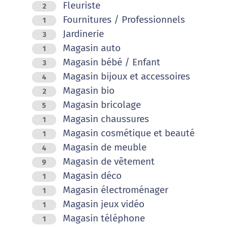
Fleuriste
2
Fournitures / Professionnels
1
Jardinerie
3
Magasin auto
1
Magasin bébé / Enfant
3
Magasin bijoux et accessoires
4
Magasin bio
2
Magasin bricolage
5
Magasin chaussures
1
Magasin cosmétique et beauté
1
Magasin de meuble
4
Magasin de vêtement
9
Magasin déco
1
Magasin électroménager
1
Magasin jeux vidéo
1
Magasin téléphone
1