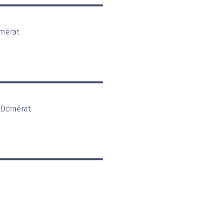
omérat
0 Domérat