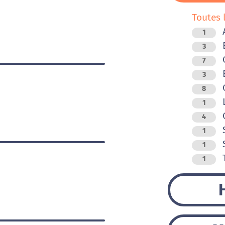
Toutes 
A
1
B
3
C
7
E
3
G
8
L
1
O
4
S
1
S
1
T
1