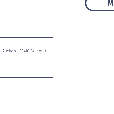
M
c Auchan - 03410 Domérat