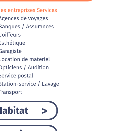
les entreprises Services
gences de voyages
anques / Assurances
oiffeurs
sthétique
aragiste
ocation de matériel
pticiens / Audition
ervice postal
tation-service / Lavage
ransport
Habitat