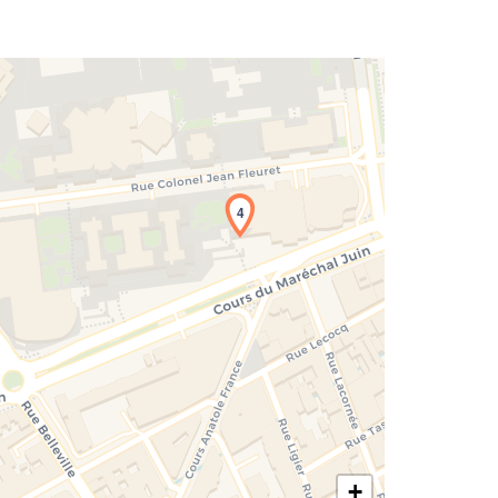
4
rgement de la carte en cours...
+