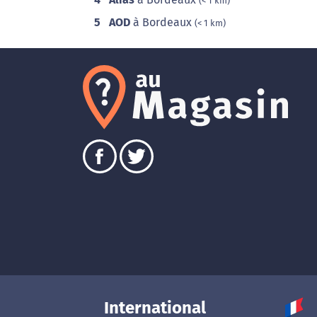
(< 1 km)
5
AOD
à Bordeaux
(< 1 km)
International