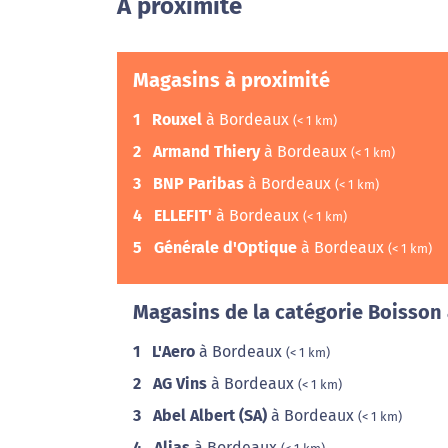
A proximité
Magasins à proximité
1
Rouxel
à Bordeaux
(< 1 km)
2
Armand Thiery
à Bordeaux
(< 1 km)
3
BNP Paribas
à Bordeaux
(< 1 km)
4
ELLEFIT'
à Bordeaux
(< 1 km)
5
Générale d'Optique
à Bordeaux
(< 1 km)
Magasins de la catégorie Boisson 
1
L'Aero
à Bordeaux
(< 1 km)
2
AG Vins
à Bordeaux
(< 1 km)
3
Abel Albert (SA)
à Bordeaux
(< 1 km)
4
Alias
à Bordeaux