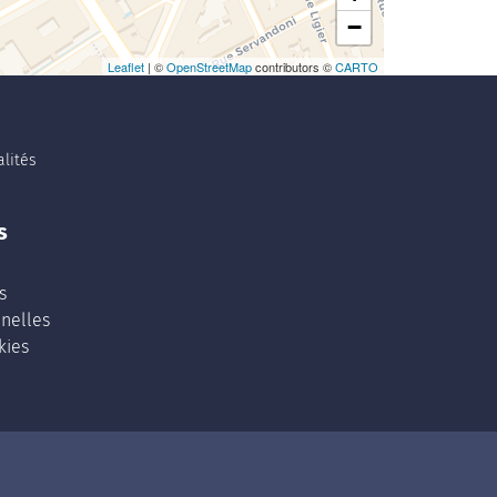
−
Leaflet
| ©
OpenStreetMap
contributors ©
CARTO
lités
s
s
nelles
kies