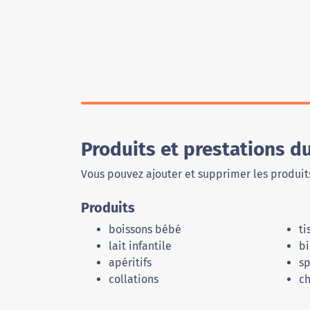
Produits et prestations d
Vous pouvez ajouter et supprimer les produits
Produits
boissons bébé
ti
lait infantile
bi
apéritifs
sp
collations
c