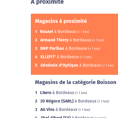
A proximité
Magasins à proximité
1
Rouxel
à Bordeaux
(< 1 km)
2
Armand Thiery
à Bordeaux
(< 1 km)
3
BNP Paribas
à Bordeaux
(< 1 km)
4
ELLEFIT'
à Bordeaux
(< 1 km)
5
Générale d'Optique
à Bordeaux
(< 1 km)
Magasins de la catégorie Boisson 
1
L'Aero
à Bordeaux
(< 1 km)
2
20 Négoce (SARL)
à Bordeaux
(< 1 km)
3
AG Vins
à Bordeaux
(< 1 km)
4
Abel Albert (SA)
à Bordeaux