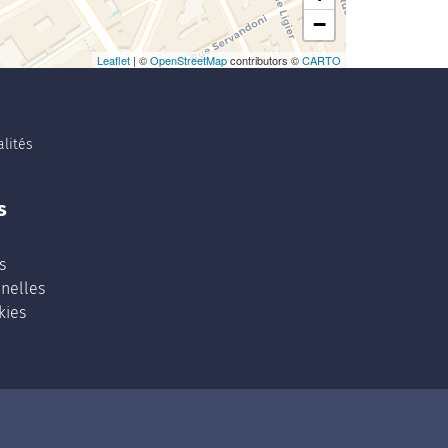
−
Leaflet
| ©
OpenStreetMap
contributors ©
CARTO
lités
s
s
nelles
kies