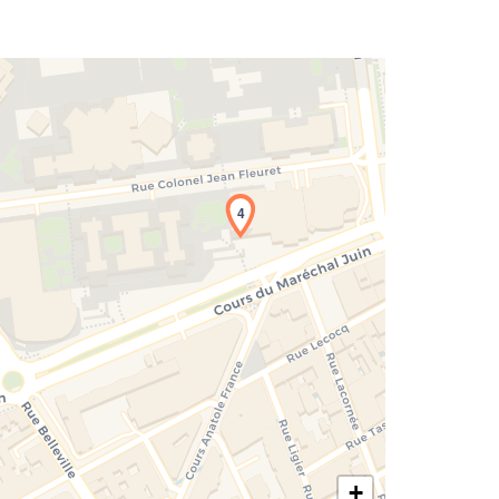
4
rgement de la carte en cours...
+