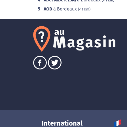
(< 1 km)
5
AOD
à Bordeaux
(< 1 km)
International