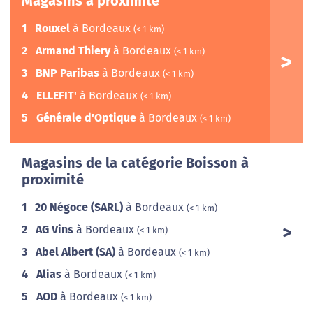
Magasins à proximité
1
Rouxel
à Bordeaux
(< 1 km)
2
Armand Thiery
à Bordeaux
(< 1 km)
3
BNP Paribas
à Bordeaux
(< 1 km)
4
ELLEFIT'
à Bordeaux
(< 1 km)
5
Générale d'Optique
à Bordeaux
(< 1 km)
Magasins de la catégorie Boisson à
proximité
1
20 Négoce (SARL)
à Bordeaux
(< 1 km)
2
AG Vins
à Bordeaux
(< 1 km)
3
Abel Albert (SA)
à Bordeaux
(< 1 km)
4
Alias
à Bordeaux
(< 1 km)
5
AOD
à Bordeaux
(< 1 km)