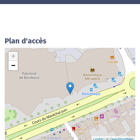
Plan d'accès
+
−
Leaflet
| ©
OpenStreetMap