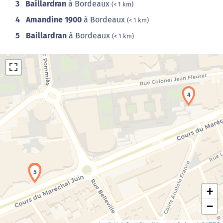
3
Baillardran
à Bordeaux
(< 1 km)
4
Amandine 1900
à Bordeaux
(< 1 km)
5
Baillardran
à Bordeaux
(< 1 km)
4
Chargement de la carte en cours...
1
2
3
5
+
−