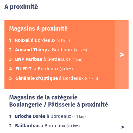
A proximité
Magasins à proximité
1
Rouxel
à Bordeaux
(< 1 km)
2
Armand Thiery
à Bordeaux
(< 1 km)
3
BNP Paribas
à Bordeaux
(< 1 km)
4
ELLEFIT'
à Bordeaux
(< 1 km)
5
Générale d'Optique
à Bordeaux
(< 1 km)
Magasins de la catégorie
Boulangerie / Pâtisserie à proximité
1
Brioche Dorée
à Bordeaux
(< 1 km)
2
Baillardran
à Bordeaux
(< 1 km)