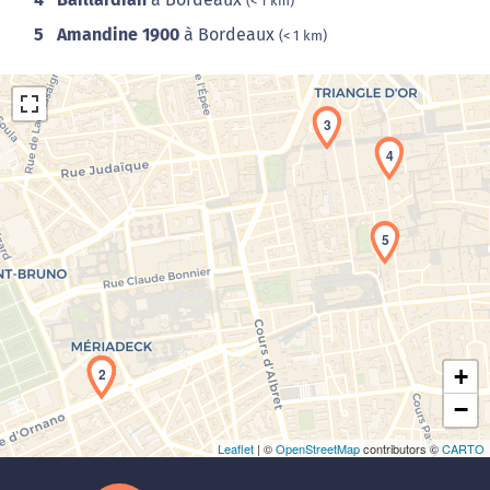
(< 1 km)
5
Amandine 1900
à Bordeaux
(< 1 km)
3
4
5
Chargement de la carte en cours...
+
1
2
−
Leaflet
| ©
OpenStreetMap
contributors ©
CARTO