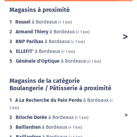
Magasins à proximité
1
Rouxel
à Bordeaux
(< 1 km)
2
Armand Thiery
à Bordeaux
(< 1 km)
3
BNP Paribas
à Bordeaux
(< 1 km)
4
ELLEFIT'
à Bordeaux
(< 1 km)
5
Générale d'Optique
à Bordeaux
(< 1 km)
Magasins de la catégorie
Boulangerie / Pâtisserie à proximité
1
A La Recherche du Pain Perdu
à Bordeaux
(<
1 km)
2
Brioche Dorée
à Bordeaux
(< 1 km)
3
Baillardran
à Bordeaux
(< 1 km)
4
Baillardran
à Bordeaux