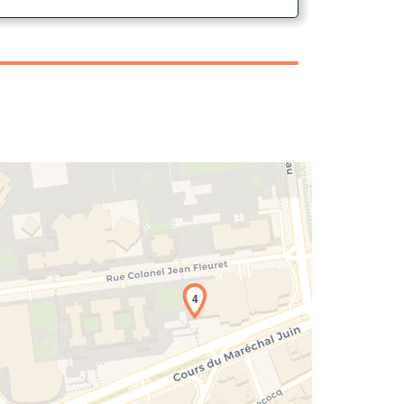
4
rgement de la carte en cours...