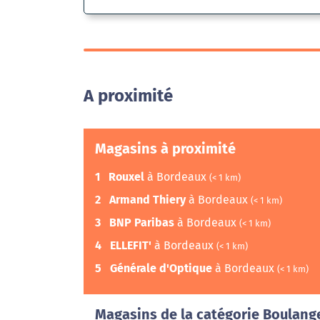
A proximité
Magasins à proximité
1
Rouxel
à Bordeaux
(< 1 km)
2
Armand Thiery
à Bordeaux
(< 1 km)
3
BNP Paribas
à Bordeaux
(< 1 km)
4
ELLEFIT'
à Bordeaux
(< 1 km)
5
Générale d'Optique
à Bordeaux
(< 1 km)
Magasins de la catégorie Boulange