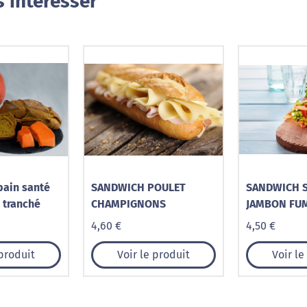
 intéresser
pain santé
SANDWICH POULET
SANDWICH 
 tranché
CHAMPIGNONS
JAMBON FU
4,60 €
4,50 €
 produit
Voir le produit
Voir le