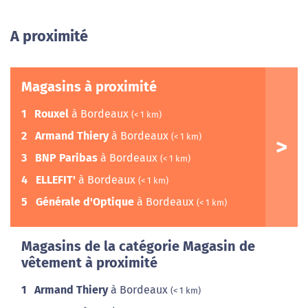
A proximité
Magasins à proximité
1
Rouxel
à Bordeaux
(< 1 km)
2
Armand Thiery
à Bordeaux
(< 1 km)
3
BNP Paribas
à Bordeaux
(< 1 km)
4
ELLEFIT'
à Bordeaux
(< 1 km)
5
Générale d'Optique
à Bordeaux
(< 1 km)
Magasins de la catégorie Magasin de
vêtement à proximité
1
Armand Thiery
à Bordeaux
(< 1 km)