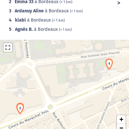
2
Emma 33
à Bordeaux
(< 1 km)
3
Ardanuy Aline
à Bordeaux
(< 1 km)
4
kiabi
à Bordeaux
(< 1 km)
5
Agnès B.
à Bordeaux
(< 1 km)
4
Chargement de la carte en cours...
1
2
3
5
+
−