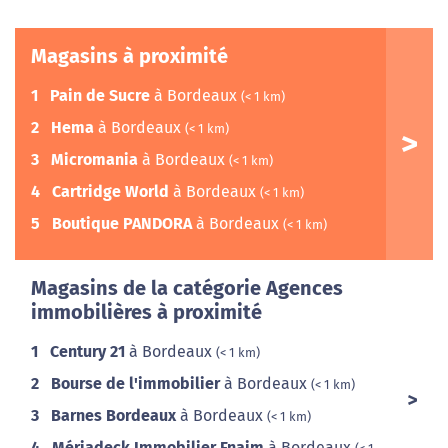
Magasins à proximité
1
Pain de Sucre
à Bordeaux
(< 1 km)
2
Hema
à Bordeaux
(< 1 km)
3
Micromania
à Bordeaux
(< 1 km)
4
Cartridge World
à Bordeaux
(< 1 km)
5
Boutique PANDORA
à Bordeaux
(< 1 km)
Magasins de la catégorie Agences
immobilières à proximité
1
Century 21
à Bordeaux
(< 1 km)
2
Bourse de l'immobilier
à Bordeaux
(< 1 km)
3
Barnes Bordeaux
à Bordeaux
(< 1 km)
4
Mériadeck Immobilier Fnaim
à Bordeaux