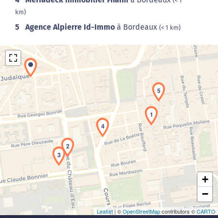
(< 1
km)
5
Agence Alpierre Id-Immo
à Bordeaux
(< 1 km)
5
1
4
Chargement de la carte en cours...
2
3
+
−
Leaflet
| ©
OpenStreetMap
contributors ©
CARTO