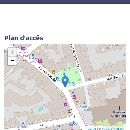
Plan d'accès
+
−
Leaflet
| ©
OpenStreetMap