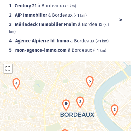
1
Century 21
à Bordeaux
(< 1 km)
2
AJP Immobilier
à Bordeaux
(< 1 km)
3
Mériadeck Immobilier Fnaim
à Bordeaux
(< 1
km)
4
Agence Alpierre Id-Immo
à Bordeaux
(< 1 km)
5
mon-agence-immo.com
à Bordeaux
(< 1 km)
5
4
2
3
Chargement de la carte en cours...