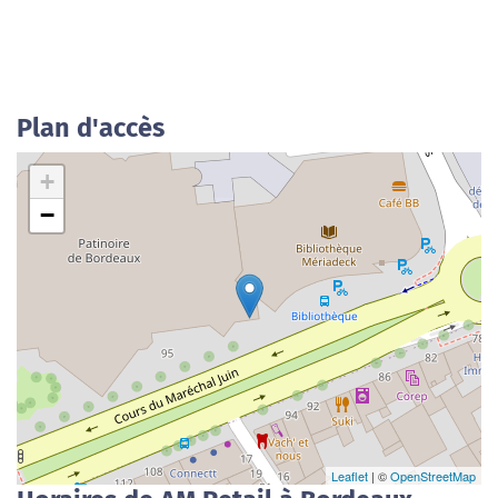
Plan d'accès
+
−
Leaflet
| ©
OpenStreetMap