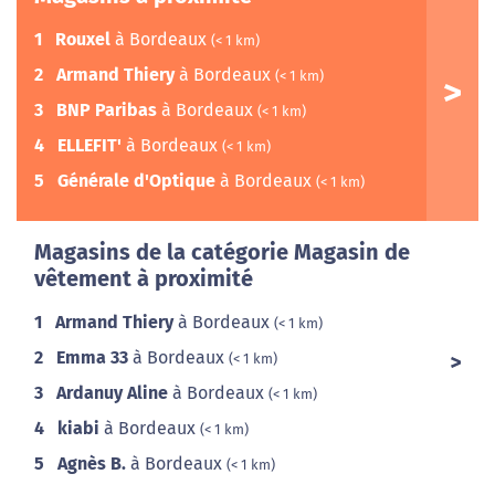
1
Rouxel
à Bordeaux
(< 1 km)
2
Armand Thiery
à Bordeaux
(< 1 km)
3
BNP Paribas
à Bordeaux
(< 1 km)
4
ELLEFIT'
à Bordeaux
(< 1 km)
5
Générale d'Optique
à Bordeaux
(< 1 km)
Magasins de la catégorie Magasin de
vêtement à proximité
1
Armand Thiery
à Bordeaux
(< 1 km)
2
Emma 33
à Bordeaux
(< 1 km)
3
Ardanuy Aline
à Bordeaux
(< 1 km)
4
kiabi
à Bordeaux
(< 1 km)
5
Agnès B.
à Bordeaux
(< 1 km)