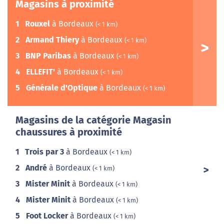
Magasins à proximité
1
Rouxel
à Bordeaux
(< 1 km)
2
Armand Thiery
à Bordeaux
(< 1 km)
3
BNP Paribas
à Bordeaux
(< 1 km)
4
ELLEFIT'
à Bordeaux
(< 1 km)
5
Générale d'Optique
à Bordeaux
(< 1 km)
Magasins de la catégorie Magasin
chaussures à proximité
1
Trois par 3
à Bordeaux
(< 1 km)
2
André
à Bordeaux
(< 1 km)
3
Mister Minit
à Bordeaux
(< 1 km)
4
Mister Minit
à Bordeaux
(< 1 km)
5
Foot Locker
à Bordeaux
(< 1 km)