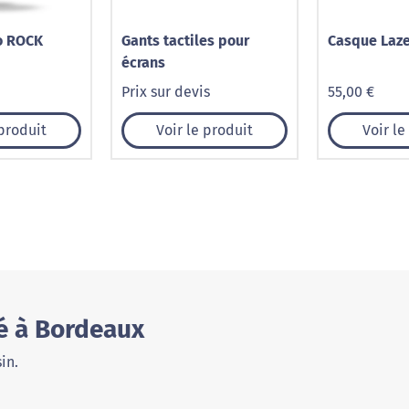
o ROCK
Gants tactiles pour
Casque Laz
écrans
Prix sur devis
55,00 €
 produit
Voir le produit
Voir le
é à Bordeaux
in.