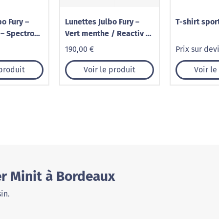
bo Fury –
Lunettes Julbo Fury –
T-shirt spor
 – Spectron
Vert menthe / Reactiv 1-
3 Light Amplifier
190,00 €
Prix sur dev
 produit
Voir le produit
Voir le
r Minit à Bordeaux
in.