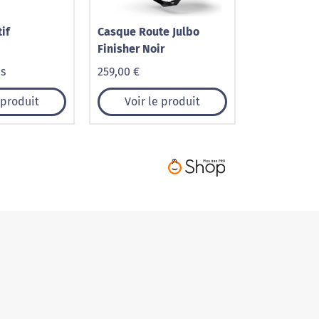
tif
Casque Route Julbo
Finisher Noir
is
259,00 €
 produit
Voir le produit