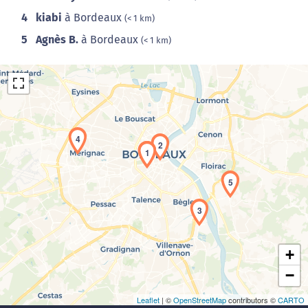
4
kiabi
à Bordeaux
(< 1 km)
5
Agnès B.
à Bordeaux
(< 1 km)
4
2
1
5
Chargement de la carte en cours...
3
+
−
Leaflet
| ©
OpenStreetMap
contributors ©
CARTO