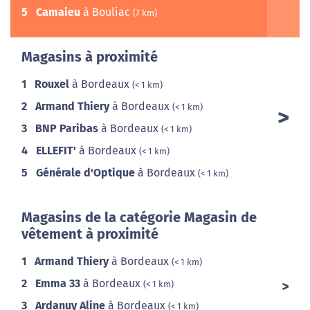
5
Camaieu
à Bouliac
(7 km)
Magasins à proximité
1
Rouxel
à Bordeaux
(< 1 km)
2
Armand Thiery
à Bordeaux
(< 1 km)
3
BNP Paribas
à Bordeaux
(< 1 km)
4
ELLEFIT'
à Bordeaux
(< 1 km)
5
Générale d'Optique
à Bordeaux
(< 1 km)
Magasins de la catégorie Magasin de
vêtement à proximité
1
Armand Thiery
à Bordeaux
(< 1 km)
2
Emma 33
à Bordeaux
(< 1 km)
3
Ardanuy Aline
à Bordeaux
(< 1 km)