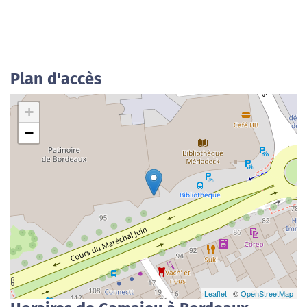
Plan d'accès
+
−
Leaflet
| ©
OpenStreetMap