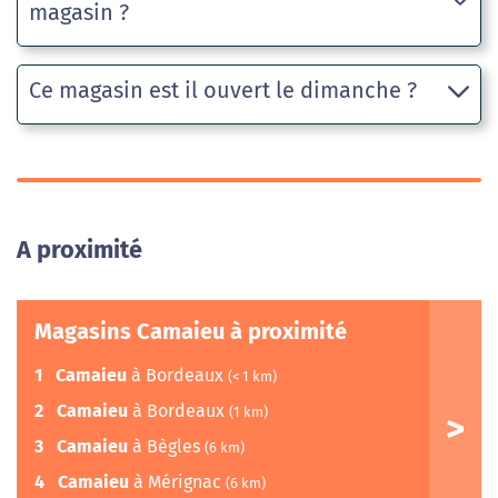
magasin ?
Ce magasin est il ouvert le dimanche ?
A proximité
Magasins Camaieu à proximité
1
Camaieu
à Bordeaux
(< 1 km)
2
Camaieu
à Bordeaux
(1 km)
3
Camaieu
à Bègles
(6 km)
4
Camaieu
à Mérignac
(6 km)