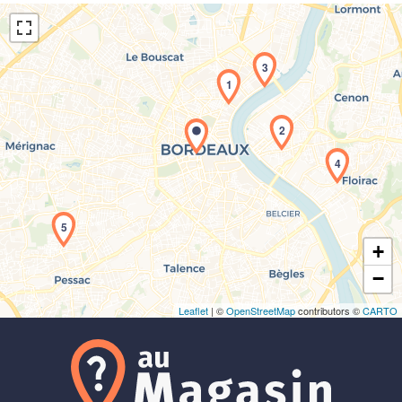
3
1
2
Chargement de la carte en cours...
4
5
+
−
Leaflet
| ©
OpenStreetMap
contributors ©
CARTO