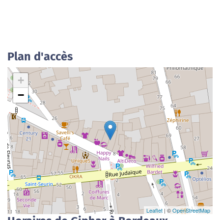
Plan d'accès
+
−
Leaflet
| ©
OpenStreetMap