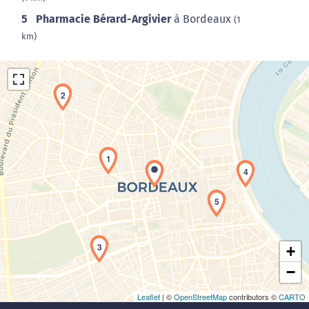
5
Pharmacie Bérard-Argivier
à Bordeaux
(1
km)
2
1
4
Chargement de la carte en cours...
5
3
+
−
Leaflet
| ©
OpenStreetMap
contributors ©
CARTO