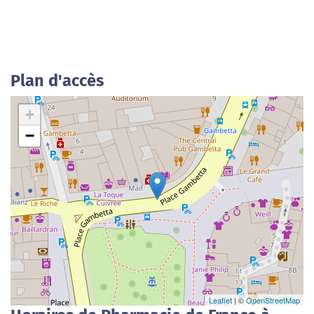
Plan d'accès
+
−
Leaflet
| ©
OpenStreetMap