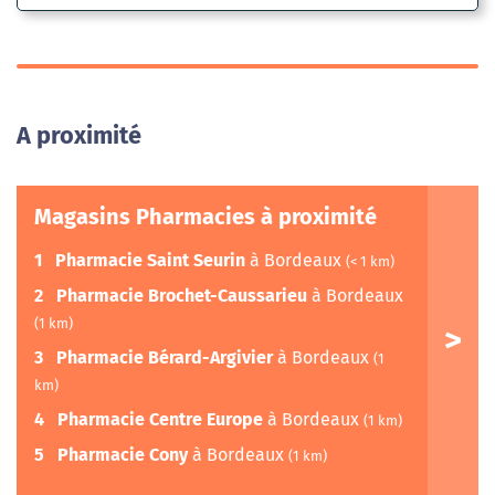
A proximité
Magasins Pharmacies à proximité
1
Pharmacie Saint Seurin
à Bordeaux
(< 1 km)
2
Pharmacie Brochet-Caussarieu
à Bordeaux
(1 km)
3
Pharmacie Bérard-Argivier
à Bordeaux
(1
km)
4
Pharmacie Centre Europe
à Bordeaux
(1 km)
5
Pharmacie Cony
à Bordeaux
(1 km)