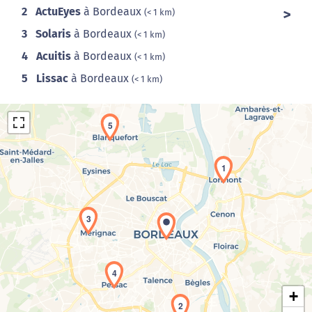
2
ActuEyes
à Bordeaux
(< 1 km)
3
Solaris
à Bordeaux
(< 1 km)
4
Acuitis
à Bordeaux
(< 1 km)
5
Lissac
à Bordeaux
(< 1 km)
5
1
3
Chargement de la carte en cours...
4
+
2