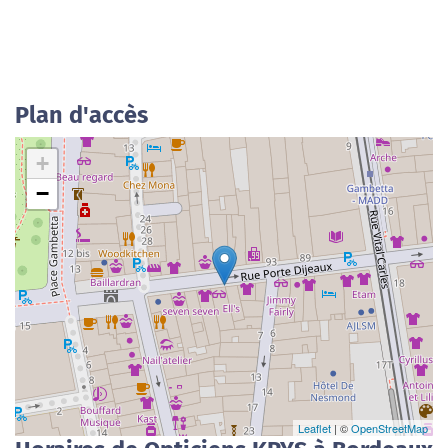
Plan d'accès
+
−
Leaflet
| ©
OpenStreetMap