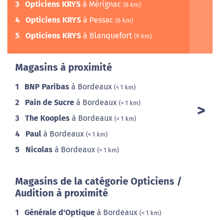
3
Opticiens KRYS
à Mérignac
(6 km)
4
Opticiens KRYS
à Pessac
(6 km)
5
Opticiens KRYS
à Blanquefort
(9 km)
Magasins à proximité
1
BNP Paribas
à Bordeaux
(< 1 km)
2
Pain de Sucre
à Bordeaux
(< 1 km)
3
The Kooples
à Bordeaux
(< 1 km)
4
Paul
à Bordeaux
(< 1 km)
5
Nicolas
à Bordeaux
(< 1 km)
Magasins de la catégorie Opticiens /
Audition à proximité
1
Générale d'Optique
à Bordeaux
(< 1 km)