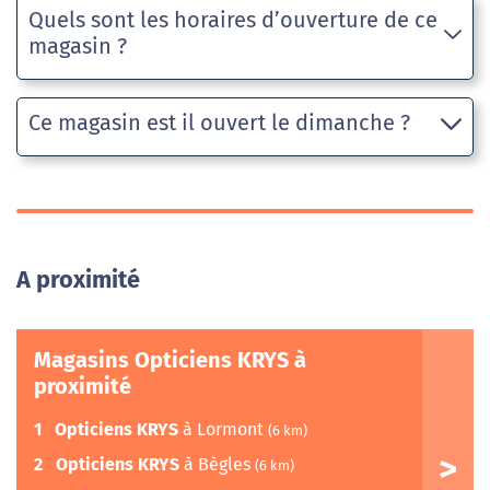
Quels sont les horaires d’ouverture de ce
magasin ?
Ce magasin est il ouvert le dimanche ?
A proximité
Magasins Opticiens KRYS à
proximité
1
Opticiens KRYS
à Lormont
(6 km)
2
Opticiens KRYS
à Bègles
(6 km)