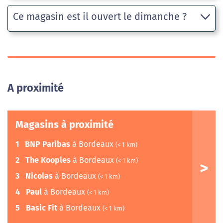
Ce magasin est il ouvert le dimanche ?
A proximité
Magasins à proximité
1
BNP Paribas
à Bordeaux
(< 1 km)
2
The Kooples
à Bordeaux
(< 1 km)
3
Nicolas
à Bordeaux
(< 1 km)
4
Paul
à Bordeaux
(< 1 km)
5
Basic Fit
à Bordeaux
(< 1 km)