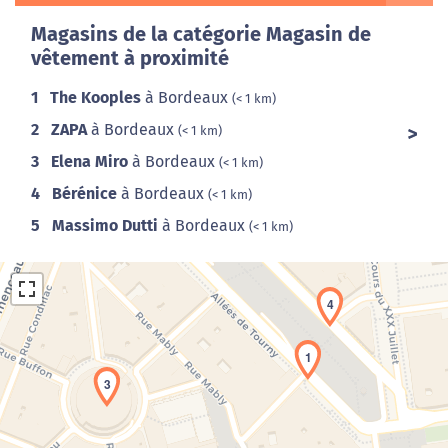
Magasins de la catégorie Magasin de
vêtement à proximité
1
The Kooples
à Bordeaux
(< 1 km)
2
ZAPA
à Bordeaux
(< 1 km)
3
Elena Miro
à Bordeaux
(< 1 km)
4
Bérénice
à Bordeaux
(< 1 km)
5
Massimo Dutti
à Bordeaux
(< 1 km)
4
1
3
Chargement de la carte en cours...