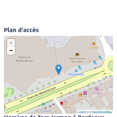
Plan d'accès
+
−
Leaflet
| ©
OpenStreetMap