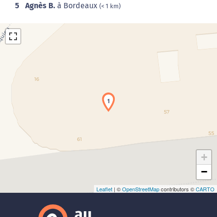
5
Agnès B.
à Bordeaux
(< 1 km)
1
Chargement de la carte en cours...
+
−
Leaflet
| ©
OpenStreetMap
contributors ©
CARTO