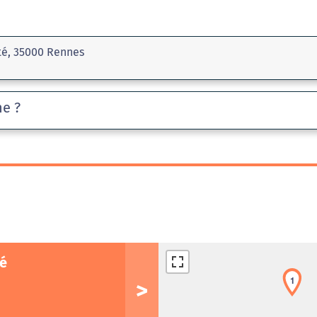
té, 35000 Rennes
he ?
é
1