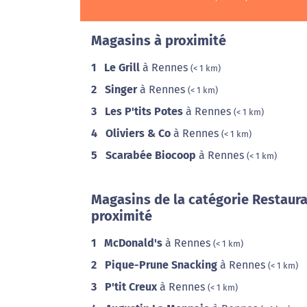
Magasins à proximité
1
Le Grill
à Rennes
(< 1 km)
2
Singer
à Rennes
(< 1 km)
3
Les P'tits Potes
à Rennes
(< 1 km)
4
Oliviers & Co
à Rennes
(< 1 km)
5
Scarabée Biocoop
à Rennes
(< 1 km)
Magasins de la catégorie Restaura
proximité
1
McDonald's
à Rennes
(< 1 km)
2
Pique-Prune Snacking
à Rennes
(< 1 km)
3
P'tit Creux
à Rennes
(< 1 km)