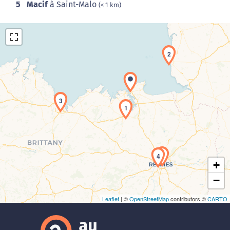
5
Macif
à Saint-Malo
(< 1 km)
2
3
1
Chargement de la carte en cours...
5
4
+
−
Leaflet
| ©
OpenStreetMap
contributors ©
CARTO