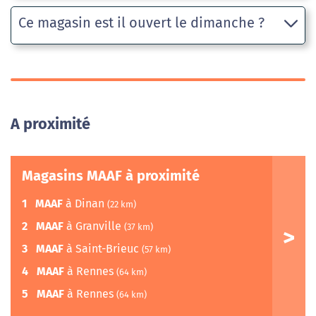
Ce magasin est il ouvert le dimanche ?
A proximité
Magasins MAAF à proximité
1
MAAF
à Dinan
(22 km)
2
MAAF
à Granville
(37 km)
3
MAAF
à Saint-Brieuc
(57 km)
4
MAAF
à Rennes
(64 km)
5
MAAF
à Rennes
(64 km)