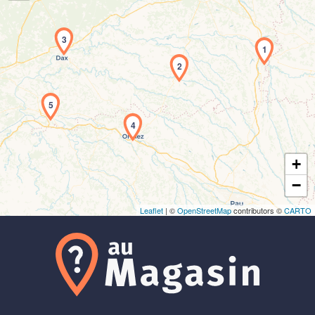
3
1
2
Chargement de la carte en cours...
5
4
+
−
Leaflet
| ©
OpenStreetMap
contributors ©
CARTO