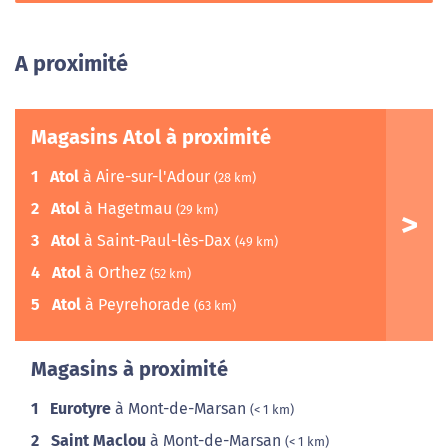
A proximité
Magasins Atol à proximité
1
Atol
à Aire-sur-l'Adour
(28 km)
2
Atol
à Hagetmau
(29 km)
3
Atol
à Saint-Paul-lès-Dax
(49 km)
4
Atol
à Orthez
(52 km)
5
Atol
à Peyrehorade
(63 km)
Magasins à proximité
1
Eurotyre
à Mont-de-Marsan
(< 1 km)
2
Saint Maclou
à Mont-de-Marsan
(< 1 km)