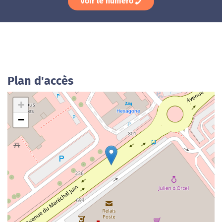
Voir le numéro
Plan d'accès
+
−