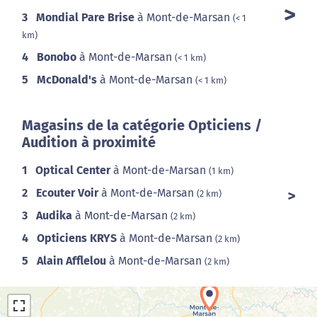
3
Mondial Pare Brise
à Mont-de-Marsan
(< 1
km)
4
Bonobo
à Mont-de-Marsan
(< 1 km)
5
McDonald's
à Mont-de-Marsan
(< 1 km)
Magasins de la catégorie Opticiens /
Audition à proximité
1
Optical Center
à Mont-de-Marsan
(1 km)
2
Ecouter Voir
à Mont-de-Marsan
(2 km)
3
Audika
à Mont-de-Marsan
(2 km)
4
Opticiens KRYS
à Mont-de-Marsan
(2 km)
5
Alain Afflelou
à Mont-de-Marsan
(2 km)