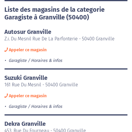
Liste des magasins de la categorie
Garagiste à Granville (50400)
Autosur Granville
Z.i. Du Mesnil Rue De La Parfonterie - 50400 Granville
Appeler ce magasin
Garagiste
Horaires & infos
Suzuki Granville
161 Rue Du Mesnil - 50400 Granville
Appeler ce magasin
Garagiste
Horaires & infos
Dekra Granville
453, Rue Du Fourneau - 50400 Granville