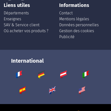
Liens utiles
Informations
Départements
Contact
Enseignes
Mentions légales
SAV & Service client
Données personnelles
Où acheter vos produits ?
Gestion des cookies
Publicité
International