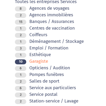
Toutes les entreprises Services
Agences de voyages
8
Agences immobilières
2
Banques / Assurances
15
Centres de vaccination
1
Coiffeurs
2
Déménagement / Stockage
1
Emploi / Formation
3
Esthétique
1
Garagiste
10
Opticiens / Audition
6
Pompes funèbres
1
Salles de sport
2
Service aux particuliers
6
Service postal
2
Station-service / Lavage
2