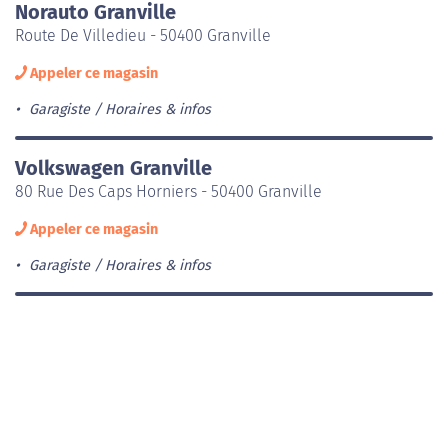
Norauto Granville
Route De Villedieu - 50400 Granville
Appeler ce magasin
Garagiste
Horaires & infos
Volkswagen Granville
80 Rue Des Caps Horniers - 50400 Granville
Appeler ce magasin
Garagiste
Horaires & infos