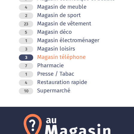
Magasin de meuble
4
Magasin de sport
2
Magasin de vêtement
23
Magasin déco
5
Magasin électroménager
1
Magasin loisirs
3
Magasin téléphone
3
Pharmacie
7
Presse / Tabac
1
Restauration rapide
4
Supermarché
10