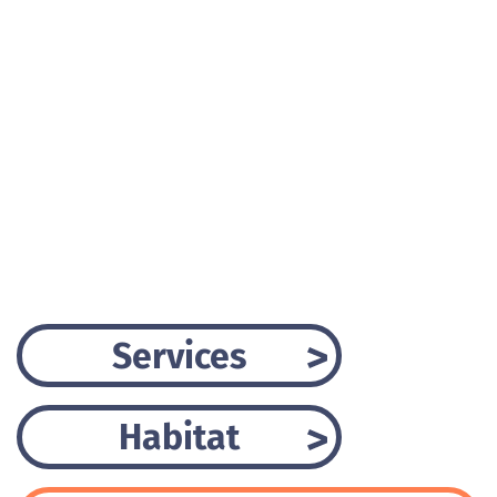
Services
Habitat