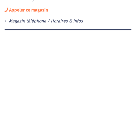
Appeler ce magasin
Magasin téléphone
Horaires & infos