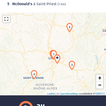
5
McDonald's
à Saint-Priest
(1 km)
5
Chargement de la carte en cours...
2
1
3
4
+
−
Leaflet
| ©
OpenStreetMap
contributors ©
CARTO