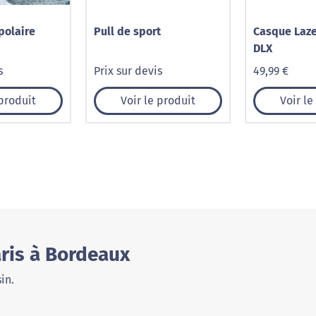
polaire
Pull de sport
Casque Laz
DLX
s
Prix sur devis
49,99 €
 produit
Voir le produit
Voir le
ris à Bordeaux
in.