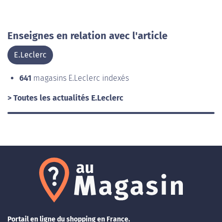
Enseignes en relation avec l'article
E.Leclerc
641
magasins E.Leclerc indexés
> Toutes les actualités E.Leclerc
Portail en ligne du shopping en France.