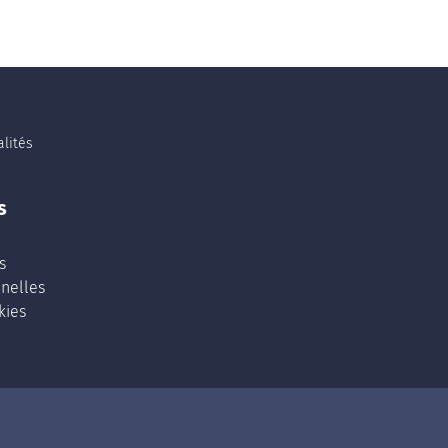
lités
s
s
nelles
kies