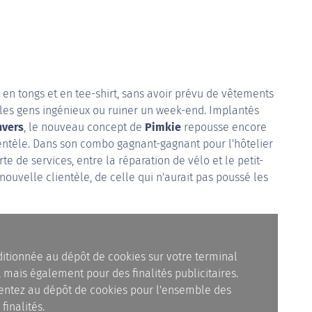
 en tongs et en tee-shirt, sans avoir prévu de vêtements
 les gens ingénieux ou ruiner un week-end. Implantés
nvers
, le nouveau concept de
Pimkie
repousse encore
lientèle. Dans son combo gagnant-gagnant pour l'hôtelier
te de services, entre la réparation de vélo et le petit-
 nouvelle clientèle, de celle qui n'aurait pas poussé les
ditionnée au dépôt de cookies sur votre terminal
 mais également pour des finalités publicitaires.
nsentez au dépôt de cookies pour l'ensemble des
finalités.