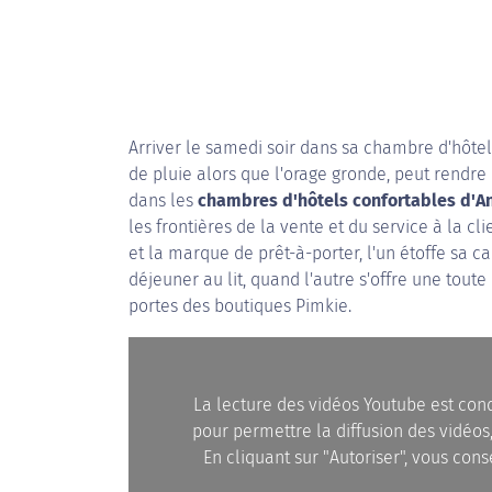
Arriver le samedi soir dans sa chambre d'hôtel
de pluie alors que l'orage gronde, peut rendre
dans les
chambres d'hôtels confortables d'A
les frontières de la vente et du service à la c
et la marque de prêt-à-porter, l'un étoffe sa car
déjeuner au lit, quand l'autre s'offre une toute
portes des boutiques Pimkie.
La lecture des vidéos Youtube est con
pour permettre la diffusion des vidéos,
En cliquant sur "Autoriser", vous co