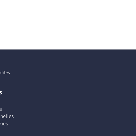
lités
s
s
nelles
kies