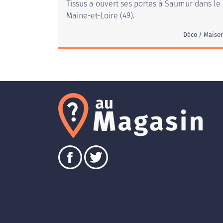
Tissus a ouvert ses portes à Saumur dans le
Maine-et-Loire (49).
Déco / Maiso