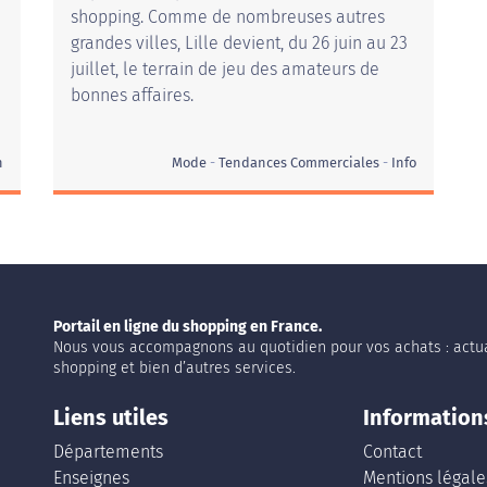
shopping. Comme de nombreuses autres
grandes villes, Lille devient, du 26 juin au 23
juillet, le terrain de jeu des amateurs de
bonnes affaires.
n
Mode
Tendances Commerciales
Info
Portail en ligne du shopping en France.
Nous vous accompagnons au quotidien pour vos achats : actua
shopping et bien d’autres services.
Liens utiles
Information
Départements
Contact
Enseignes
Mentions légale