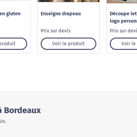
en gluten
Enseigne drapeau
Découpe let
logo person
alu
Prix sur devis
Prix sur dev
 produit
Voir le produit
Voir le
 à Bordeaux
in.