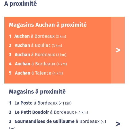
A proximité
Magasins Auchan à proximité
1
Auchan
à Bordeaux
(3 km)
2
Auchan
à Bouliac
(3 km)
3
Auchan
à Bordeaux
(3 km)
4
Auchan
à Bordeaux
(4 km)
5
Auchan
à Talence
(4 km)
Magasins à proximité
1
La Poste
à Bordeaux
(< 1 km)
2
Le Petit Boudoir
à Bordeaux
(< 1 km)
3
Gourmandises de Guillaume
à Bordeaux
(< 1
km)