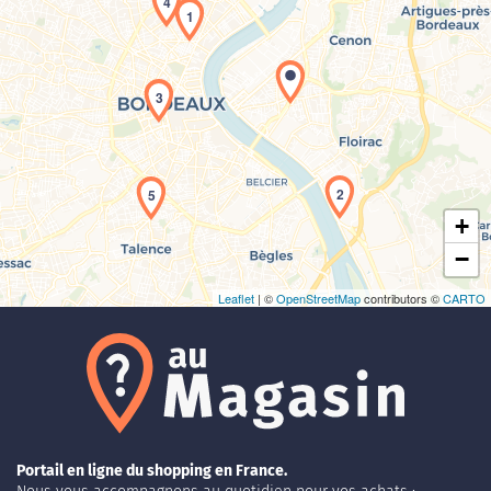
4
1
3
Chargement de la carte en cours...
2
5
+
−
Leaflet
| ©
OpenStreetMap
contributors ©
CARTO
Portail en ligne du shopping en France.