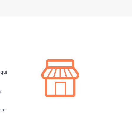
 qui
s
eu-