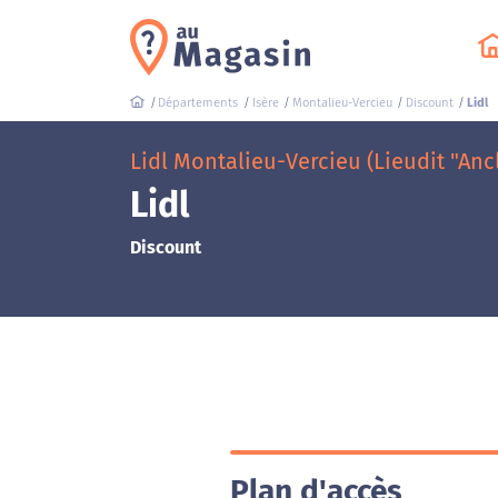
Départements
Isère
Montalieu-Vercieu
Discount
Lidl
Lidl Montalieu-Vercieu (Lieudit "An
Lidl
Discount
Plan d'accès